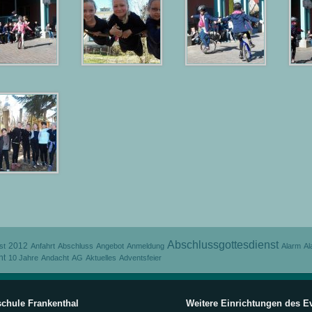
Abschlussgottesdienst
2012
st
Anfahrt
Abschluss
Angebot
Anmeldung
Alarm
Al
nt
10 Jahre
Andacht
AG
Aktuelles
Adventsfeier
chule Frankenthal
Weitere Einrichtungen des E