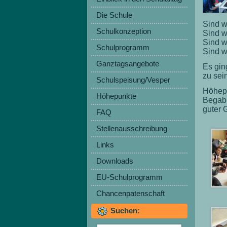
Die Schule
Sind w
Schulkonzeption
Sind w
Sind w
Schulprogramm
Sind w
Ganztagsangebote
Es gin
zu sei
Schulspeisung/Vesper
Höhepu
Höhepunkte
Begabu
guter G
FAQ
Stellenausschreibung
Links
Downloads
EU-Schulprogramm
Chancenpatenschaft
Suchen: