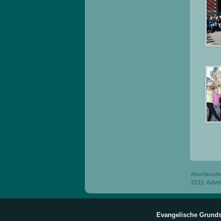
Abschlussfe
2011
Adve
Evangelische Grunds