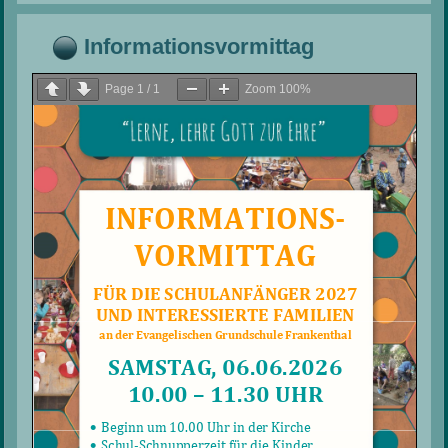
Informationsvormittag
Page
1
/
1
Zoom
100%