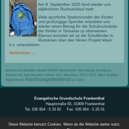
Am 9. September 2025 fand wieder uns
alljährlicher Rucksacklauf statt.
Viele sportliche Stadionrunder der Kinder
und großzügige Spender erlaubten uns
wieder einen Betrag für die Schulrucksäcke
der Kinder in Tansania zu überweisen.
Ebenso konnten wir so die Schulkinder in
Rumänien über den Verein Projekt leben
e.v. unterstützen.
Weiterlesen
→
Advent
Adventszeit
Aktuelles
aktuell
Adventsfeier
Alarmübung
Anmeldung
2012
2011
Andacht
AG
Abschlussfest
Anfahrt
AGs
Abschluss
Alarm
Angebot
Abschlussgottesdienst
Agapemahl
10 Jahre
Evangelische Grundschule Frankenthal
Hauptstraße 65, 01909 Frankenthal
Tel. 035 954 - 5 33 82 Fax: 035 954 - 5 25 01
Weitere Einrichtungen des Ev. Schulvereins im Landkreis Bautzen:
Diese Website benutzt Cookies. Wenn du die Website weiter nutzt,
Evangelisches Schulzentrum Gaußig