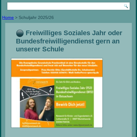
Home
>
Schuljahr 2025/26
Freiwilliges Soziales Jahr oder
Bundesfreiwilligendienst gern an
unserer Schule