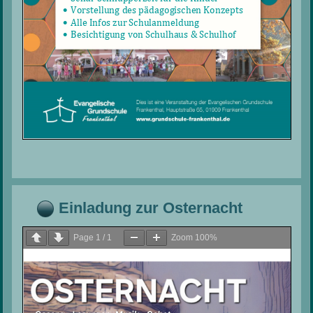
Einladung zur Osternacht
Page
1
/
1
Zoom
100%