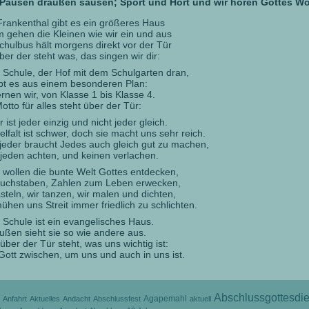
 Pausen draußen sausen; Sport und Hort und wir hören Gottes Wo
Frankenthal gibt es ein größeres Haus
m gehen die Kleinen wie wir ein und aus
chulbus hält morgens direkt vor der Tür
ber der steht was, das singen wir dir:
 Schule, der Hof mit dem Schulgarten dran,
ibt es aus einem besonderen Plan:
ernen wir, von Klasse 1 bis Klasse 4.
otto für alles steht über der Tür:
r ist jeder einzig und nicht jeder gleich.
elfalt ist schwer, doch sie macht uns sehr reich.
 jeder braucht Jedes auch gleich gut zu machen,
 jeden achten, und keinen verlachen.
 wollen die bunte Welt Gottes entdecken,
uchstaben, Zahlen zum Leben erwecken,
asteln, wir tanzen, wir malen und dichten,
ühen uns Streit immer friedlich zu schlichten.
 Schule ist ein evangelisches Haus.
ußen sieht sie so wie andere aus.
über der Tür steht, was uns wichtig ist:
Gott zwischen, um uns und auch in uns ist.
Abschlussgottesdie
Agapemahl
Anfahrt
Aktuelles
Andacht
Abschlussfest
aktuell