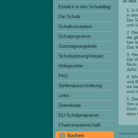
In den
Einblick in den Schulalltag
In 
in de
Die Schule
Der S
und ü
Schulkonzeption
Die
Schulprogramm
die g
hier l
Ganztagsangebote
Das M
Hie
Schulspeisung/Vesper
Die Vi
Nicht
Höhepunkte
dafür
FAQ
Wir
und B
Stellenausschreibung
wir b
und m
Links
Die
Von a
Downloads
Doch 
dass 
EU-Schulprogramm
Chancenpatenschaft
Adventsfeier
Suchen: