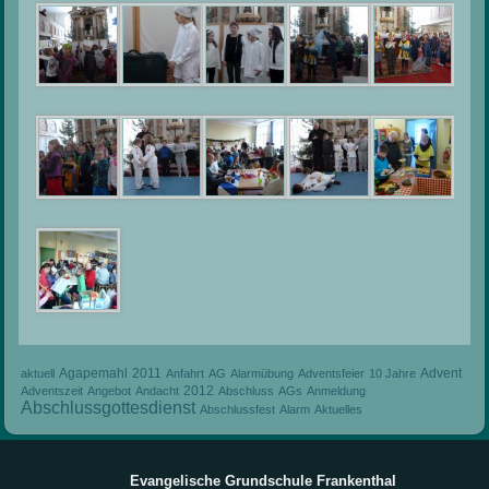
Agapemahl
2011
Advent
aktuell
Anfahrt
AG
Alarmübung
Adventsfeier
10 Jahre
2012
Adventszeit
Angebot
Andacht
Abschluss
AGs
Anmeldung
Abschlussgottesdienst
Abschlussfest
Alarm
Aktuelles
Evangelische Grundschule Frankenthal