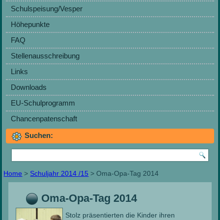
Schulspeisung/Vesper
Höhepunkte
FAQ
Stellenausschreibung
Links
Downloads
EU-Schulprogramm
Chancenpatenschaft
Suchen:
Home
>
Schuljahr 2014 /15
> Oma-Opa-Tag 2014
Oma-Opa-Tag 2014
Stolz präsentierten die Kinder ihren