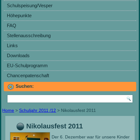
Schulspeisung/Vesper
Höhepunkte
FAQ
Stellenausschreibung
Links
Downloads
EU-Schulprogramm
Chancenpatenschaft
Suchen:
Home
>
Schuljahr 2011 /12
> Nikolausfest 2011
Nikolausfest 2011
Der 6. Dezember war für unsere Kinder