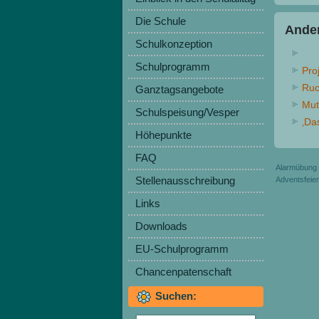
Die Schule
Ander
Schulkonzeption
Schulprogramm
Pro
Ruc
Ganztagsangebote
Mut
Schulspeisung/Vesper
‚Da
Höhepunkte
FAQ
Alarmübung
Stellenausschreibung
Adventsfeier
Links
Downloads
EU-Schulprogramm
Chancenpatenschaft
Suchen: