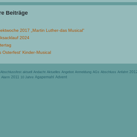
e Beiträge
jektwoche 2017 „Martin Luther-das Musical“
ksacklauf 2024
tertag
s Osterfest‘ Kinder-Musical
201
Abschlussfest
aktuell
Andacht
Aktuelles
Angebot
Anmeldung
AGs
Abschluss
Anfahrt
2011
Agapemahl
Advent
Alarm
10 Jahre