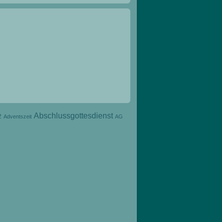
Abschlussgottesdienst
2
Adventszeit
AG