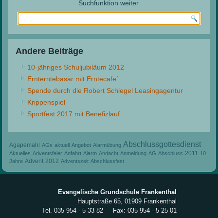
Suchfunktion weiter.
Andere Beiträge
10-jähriges Schuljubiläum 2012
Ernterntebasar mit Erntecafe´
Spende durch die Robert Schlegel Leasingagentur
Krippenspiel
Sportfest 2017 mit Benefizlauf
Abschlussgottesdienst
Agapemahl
AGs
aktuell
Angebot
Alarmübung
2011
Aktuelles
Adventsfeier
Anfahrt
Alarm
Andacht
Anmeldung
AG
Abschluss
10
Advent
2012
Jahre
Adventszeit
Abschlussfest
Evangelische Grundschule Frankenthal
Hauptstraße 65, 01909 Frankenthal
Tel. 035 954 - 5 33 82 Fax: 035 954 - 5 25 01