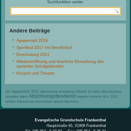
Suchfunktion weiter.
Andere Beiträge
Agapemahl 2016
Sportfest 2017 mit Benefizlauf
Einschulung 2021
Wiedereröffnung und feierliche Einweihung des
sanierten Schulgebäudes
Konzert und Theater
Agapemahl
2012
Advent
AG
Alarmübung
Anmeldung
10 Jahre
Abschlussfest
Abschlussgottesdienst
2011
Aktuelles
Alarm
Angebot
Andacht
AGs
Anfahrt
Adventszeit
Adventsfeier
aktuell
Abschluss
Evangelische Grundschule Frankenthal
Hauptstraße 65, 01909 Frankenthal